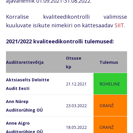
ajavahemik 01.09.2021-31.08.2022.
Korralise kvaliteedikontrolli valimisse
kuuluvate isikute nimekiri on kättesaadav
SIIT
.
2021/2022 kvaliteedikontrolli tulemused:
Otsuse
Audiitorettevõtja
Tulemus
kp
Aktsiaselts Deloitte
21.12.2021
ROHELINE
Audit Eesti
Ann Närep
23.03.2022
ORANŽ
Audiitorühing OÜ
Anne Aigro
18.05.2022
ORANŽ
Audiitorühing OÜ