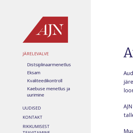
A
JÄRELEVALVE
Distsiplinaarmenetlus
Eksam
Aud
Kvaliteedikontroll
jär
Kaebuse menetlus ja
loo
uurimine
AJN
UUDISED
tal
KONTAKT
RIKKUMISEST
Muu
TEAVITAMINE