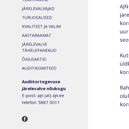
AJN
JÄRELEVALVAJAD
jär
TURUOSALISED
kor
KVALITEET JA VALIM
uur
AASTARAAMAT
seo
JÄRELEVALVE
TÄHELEPANEKUD
Kut
ÕIGUSAKTID
üld
AUDITIKOMITEED
kor
Audiitortegevuse
Rah
järelevalve nõukogu
E-post: ajn (at) ajn.ee
olu
telefon: 5887 0011
kor