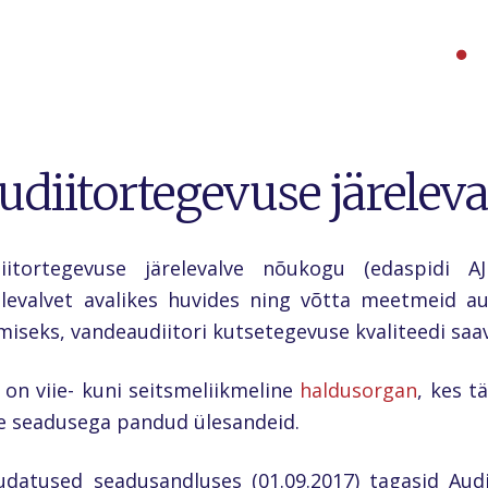
udiitortegevuse järele
iitortegevuse järelevalve nõukogu (edaspidi 
elevalvet avalikes huvides ning võtta meetmeid a
miseks, vandeaudiitori kutsetegevuse kvaliteedi saa
 on viie- kuni seitsmeliikmeline
haldusorgan
, kes t
le seadusega pandud ülesandeid.
datused seadusandluses (01.09.2017) tagasid Audi