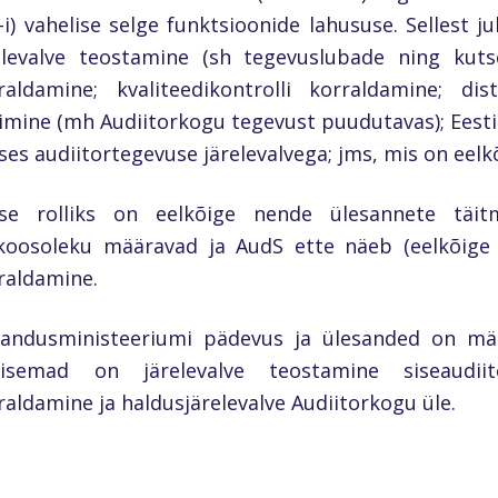
-i) vahelise selge funktsioonide lahususe. Sellest ju
elevalve teostamine (sh tegevuslubade ning kut
raldamine; kvaliteedikontrolli korraldamine; dist
imine (mh Audiitorkogu tegevust puudutavas); Eest
ses audiitortegevuse järelevalvega; jms, mis on eelk
se rolliks on eelkõige nende ülesannete täit
koosoleku määravad ja AudS ette näeb (eelkõig
raldamine.
andusministeeriumi pädevus ja ülesanded on mä
lisemad on järelevalve teostamine siseaudiit
raldamine ja haldusjärelevalve Audiitorkogu üle.