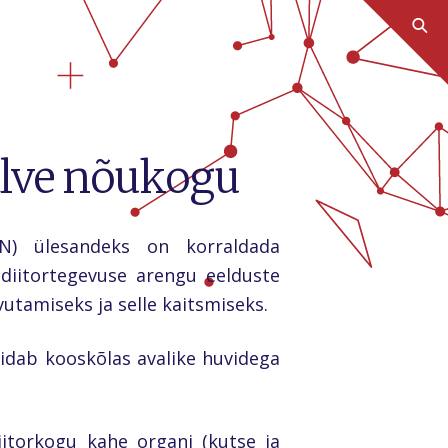
valve nõukogu
AJN) ülesandeks on korraldada
udiitortegevuse arengu eelduste
vutamiseks ja selle kaitsmiseks.
äidab kooskõlas avalike huvidega
itorkogu kahe organi (kutse ja