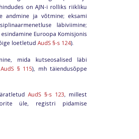
hindudes on AJN-i rolliks riikliku
se andmine ja võtmine; eksami
siplinaarmenetluse läbiviimine;
i esindamine Euroopa Komisjonis
õige loetletud
AudS §-s 124
).
mine, mida kutseosalised läbi
e
AudS § 115
), mh täiendusõppe
äratletud
AudS §-s 123
, millest
orite üle, registri pidamise