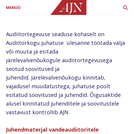
MENÜÜ
Audiitortegevuse seaduse kohaselt on
Audiitorkogu juhatuse ülesanne töötada välja
või muuta ja esitada
järelevalvenõukogule audiitortegevusega
seotud soovitused ja
juhendid. Järelevalvenõukogu kinnitab,
vajadusel muudatustega, juhatuse poolt
esitatud soovitused ja juhendid. Õigusaktide
alusel kinnitatud juhenditele ja soovitustele
vastavust kontrollib AJN.
Juhendmaterjal vandeaudiitoritele