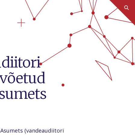
iitori
 võetud
Asumets
 Asumets (vandeaudiitori