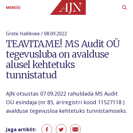
MENÜÜ
Grete Hallikvee / 08.09.2022
TEAVITAME! MS Audit OÜ
tegevusluba on avalduse
alusel kehtetuks
tunnistatud
AJN otsustas 07.09.2022 rahuldada MS Audit
OÜ esindaja (nr 85, äriregistri kood 11527118 )
avalduse tegevusloa kehtetuks tunnistamiseks.
Jaga artiklit: