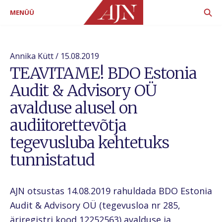
MENÜÜ
Annika Kütt / 15.08.2019
TEAVITAME! BDO Estonia
Audit & Advisory OÜ
avalduse alusel on
audiitorettevõtja
tegevusluba kehtetuks
tunnistatud
AJN otsustas 14.08.2019 rahuldada BDO Estonia
Audit & Advisory OÜ (tegevusloa nr 285,
äriregistri kood 12252563) avalduse ja