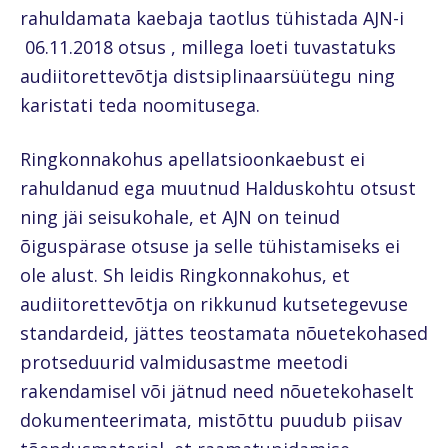
rahuldamata kaebaja taotlus tühistada AJN-i
06.11.2018 otsus , millega loeti tuvastatuks
audiitorettevõtja distsiplinaarsüütegu ning
karistati teda noomitusega.
Ringkonnakohus apellatsioonkaebust ei
rahuldanud ega muutnud Halduskohtu otsust
ning jäi seisukohale, et AJN on teinud
õiguspärase otsuse ja selle tühistamiseks ei
ole alust. Sh leidis Ringkonnakohus, et
audiitorettevõtja on rikkunud kutsetegevuse
standardeid, jättes teostamata nõuetekohased
protseduurid valmidusastme meetodi
rakendamisel või jätnud need nõuetekohaselt
dokumenteerimata, mistõttu puudub piisav