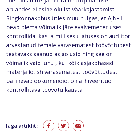
tõendusmaterjal, et raamatupidamise
aruandes ei esine olulist väärkajastamist.
Ringkonnakohus ütles muu hulgas, et AJN-il
peab olema võimalik järelevalvemenetluses
kontrollida, kas ja millises ulatuses on audiitor
arvestanud temale varasematest töövõttudest
teatavaks saanud asjaolusid ning see on
võimalik vaid juhul, kui kõik asjakohased
materjalid, sh varasematest töövõttudest
pärinevad dokumendid, on arhiveeritud
kontrollitava töövõtu kausta.
Jaga artiklit: