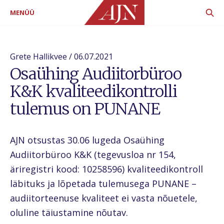
MENÜÜ
Grete Hallikvee / 06.07.2021
Osaühing Audiitorbüroo
K&K kvaliteedikontrolli
tulemus on PUNANE
AJN otsustas 30.06 lugeda Osaühing
Audiitorbüroo K&K (tegevusloa nr 154,
äriregistri kood: 10258596) kvaliteedikontroll
läbituks ja lõpetada tulemusega PUNANE –
audiitorteenuse kvaliteet ei vasta nõuetele,
oluline täiustamine nõutav.