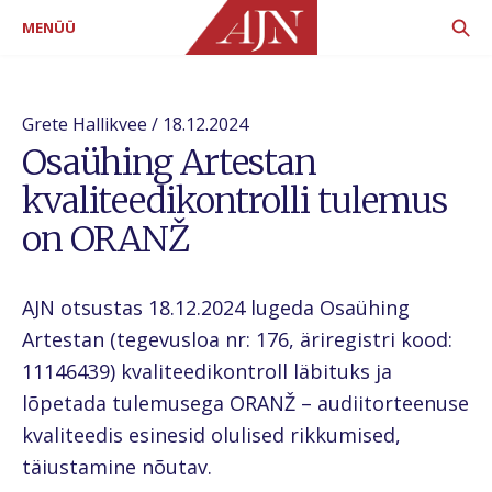
MENÜÜ
Grete Hallikvee / 18.12.2024
Osaühing Artestan
kvaliteedikontrolli tulemus
on ORANŽ
AJN otsustas 18.12.2024 lugeda Osaühing
Artestan (tegevusloa nr: 176, äriregistri kood:
11146439) kvaliteedikontroll läbituks ja
lõpetada tulemusega ORANŽ – audiitorteenuse
kvaliteedis esinesid olulised rikkumised,
täiustamine nõutav.