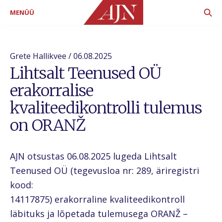
MENÜÜ
Grete Hallikvee / 06.08.2025
Lihtsalt Teenused OÜ
erakorralise
kvaliteedikontrolli tulemus
on ORANŽ
AJN otsustas 06.08.2025 lugeda Lihtsalt
Teenused OÜ (tegevusloa nr: 289, äriregistri
kood:
14117875) erakorraline kvaliteedikontroll
läbituks ja lõpetada tulemusega ORANŽ –