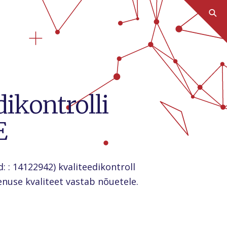
ikontrolli
E
: : 14122942) kvaliteedikontroll
nuse kvaliteet vastab nõuetele.