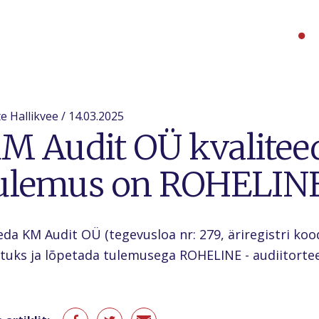
e Hallikvee / 14.03.2025
M Audit OÜ kvaliteed
ulemus on ROHELIN
eda KM Audit OÜ (tegevusloa nr: 279, äriregistri kood
ituks ja lõpetada tulemusega ROHELINE - audiitortee