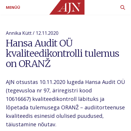
MENÜÜ
Annika Kütt / 12.11.2020
Hansa Audit OÜ
kvaliteedikontrolli tulemus
on ORANŽ
AJN otsustas 10.11.2020 lugeda Hansa Audit OÜ
(tegevusloa nr 97, äriregistri kood
10616667) kvaliteedikontroll läbituks ja
lõpetada tulemusega ORANŽ – audiitorteenuse
kvaliteedis esinesid olulised puudused,
täiustamine nõutav.