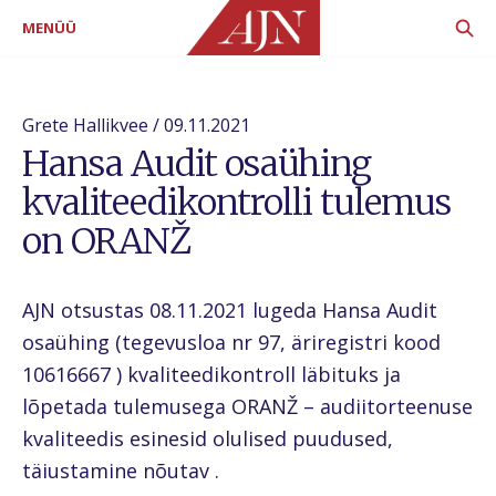
MENÜÜ
Grete Hallikvee / 09.11.2021
Hansa Audit osaühing
kvaliteedikontrolli tulemus
on ORANŽ
AJN otsustas 08.11.2021 lugeda Hansa Audit
osaühing (tegevusloa nr 97, äriregistri kood
10616667 ) kvaliteedikontroll läbituks ja
lõpetada tulemusega ORANŽ – audiitorteenuse
kvaliteedis esinesid olulised puudused,
täiustamine nõutav .