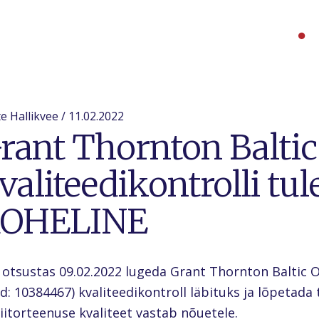
e Hallikvee / 11.02.2022
rant Thornton Balti
valiteedikontrolli tu
OHELINE
 otsustas 09.02.2022 lugeda Grant Thornton Baltic OÜ
d: 10384467) kvaliteedikontroll läbituks ja lõpetad
iitorteenuse kvaliteet vastab nõuetele.