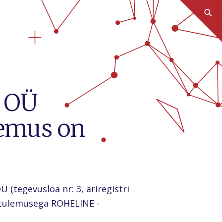
c OÜ
lemus on
 (tegevusloa nr: 3, äriregistri
a tulemusega ROHELINE -