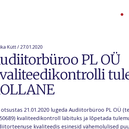
ka Kütt / 27.01.2020
udiitorbüroo PL OÜ
valiteedikontrolli tu
KOLLANE
 otsustas 21.01.2020 lugeda Audiitorbüroo PL OÜ (te
50689) kvaliteedikontroll läbituks ja lõpetada tul
iitorteenuse kvaliteedis esinesid vähemolulised pu