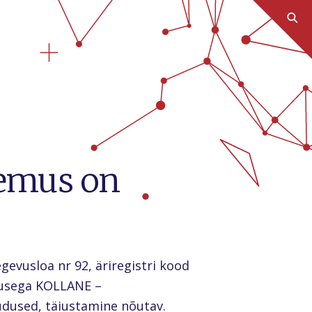
lemus on
gevusloa nr 92, äriregistri kood
emusega KOLLANE –
udused, täiustamine nõutav.