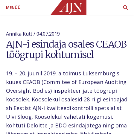
MENÜÜ
Annika Kütt / 04.07.2019
AJN-i esindaja osales CEAOB
töögrupi kohtumisel
19. – 20. juunil 2019. a toimus Luksemburgis
kuues CEAOB (Commitee of European Auditing
Oversight Bodies) inspekteerijate töögrupi
koosolek. Koosolekul osalesid 28 riigi esindajad
sh Eestist AJN-i kvaliteedikontrolli spetsialist
Ulvi Sloog. Koosolekul vahetati kogemusi,
kohtuti Deloitte ja BDO esindajatega ning oma