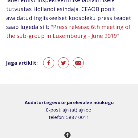
lähenemist inspekteerimise läbiviimisele
tutvustas Hollandi esindaja. CEAOB poolt
avaldatud ingliskeelset koosoleku pressiteadet
saab lugeda siit: "
Press release: 6th meeting of
the sub-group in Luxembourg - June 2019
"
Jaga artiklit:
Audiitortegevuse järelevalve nõukogu
E-post: ajn (at) ajn.ee
telefon: 5887 0011